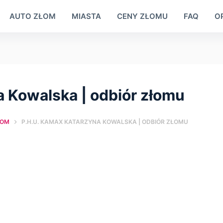
AUTO ZŁOM
MIASTA
CENY ZŁOMU
FAQ
OP
 Kowalska | оdbiór złomu
TOM
P.H.U. KAMAX KATARZYNA KOWALSKA | ОDBIÓR ZŁOMU