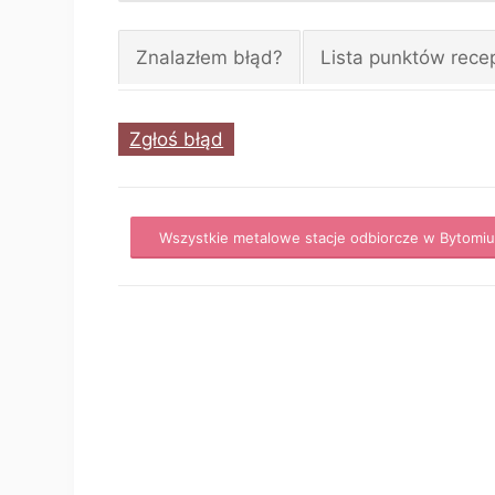
Znalazłem błąd?
Lista punktów rece
Zgłoś błąd
Wszystkie metalowe stacje odbiorcze w Bytomi