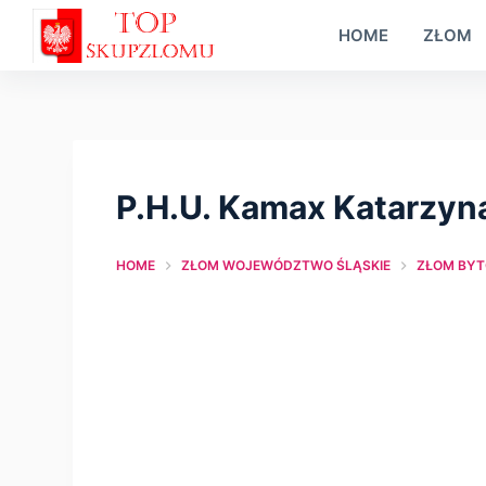
S
HOME
ZŁOM
k
i
p
t
o
P.H.U. Kamax Katarzyna
c
o
HOME
ZŁOM WOJEWÓDZTWO ŚLĄSKIE
ZŁOM BY
n
t
e
n
t