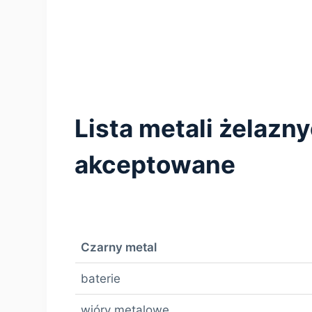
Lista metali żelazn
akceptowane
Czarny metal
baterie
wióry metalowe