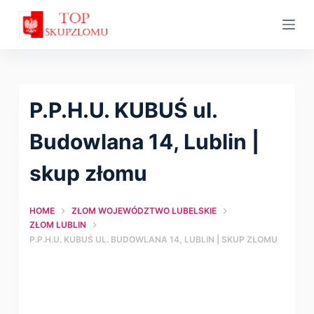
S
k
i
p
t
P.P.H.U. KUBUŚ ul.
o
c
Budowlana 14, Lublin |
o
skup złomu
n
t
HOME
ZŁOM WOJEWÓDZTWO LUBELSKIE
e
ZŁOM LUBLIN
n
P.P.H.U. KUBUŚ UL. BUDOWLANA 14, LUBLIN | SKUP ZŁOMU
t