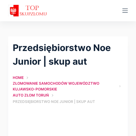
S
k
i
p
t
Przedsiębiorstwo Noe
o
c
Junior | skup aut
o
n
HOME
t
ZŁOMOWANIE SAMOCHODÓW WOJEWÓDZTWO
KUJAWSKO-POMORSKIE
e
AUTO ZŁOM TORUŃ
n
PRZEDSIĘBIORSTWO NOE JUNIOR | SKUP AUT
t