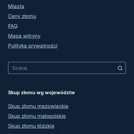
Miasta
Ceny złomu
FAQ
Mapa witryny
Polityka prywatności
No
results
Skup złomu wg województw
Skup złomu mazowieckie
Skup złomu małopolskie
Skup złomu łódzkie