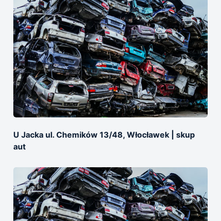
U Jacka ul. Chemików 13/48, Włocławek | skup
aut