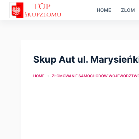
S
HOME
ZŁOM
k
i
p
t
o
Skup Aut ul. Marysieńk
c
o
HOME
ZŁOMOWANIE SAMOCHODÓW WOJEWÓDZTWO
n
t
e
n
t