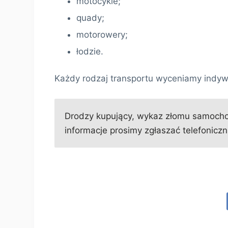
motocykle;
quady;
motorowery;
łodzie.
Każdy rodzaj transportu wyceniamy indyw
Drodzy kupujący, wykaz złomu samochod
informacje prosimy zgłaszać telefoniczni