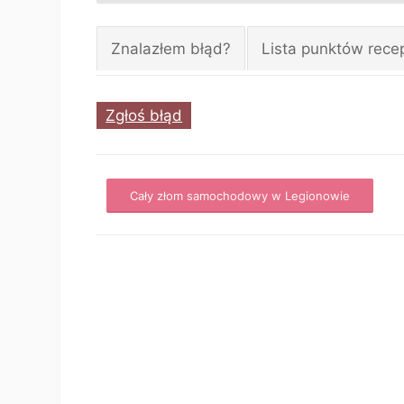
Znalazłem błąd?
Lista punktów rece
Zgłoś błąd
Cały złom samochodowy w Legionowie