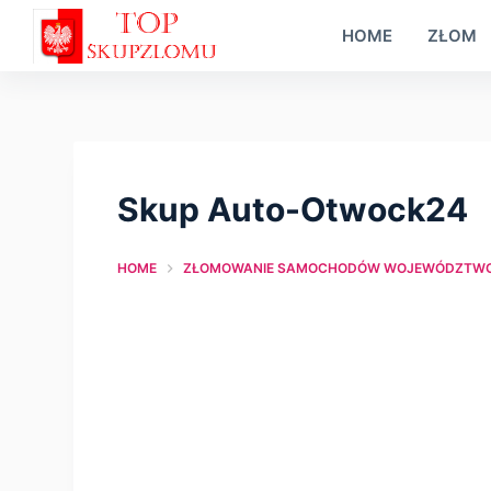
S
HOME
ZŁOM
k
i
p
t
o
Skup Auto-Otwock24
c
o
HOME
ZŁOMOWANIE SAMOCHODÓW WOJEWÓDZTWO
n
t
e
n
t