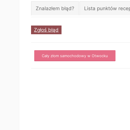
Znalazłem błąd?
Lista punktów rece
Zgłoś błąd
Cały złom samochodowy w Otwocku