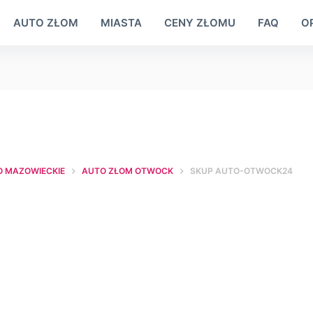
AUTO ZŁOM
MIASTA
CENY ZŁOMU
FAQ
OP
 MAZOWIECKIE
AUTO ZŁOM OTWOCK
SKUP AUTO-OTWOCK24