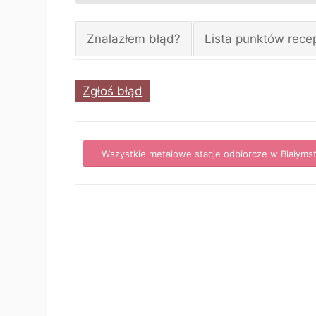
Znalazłem błąd?
Lista punktów rece
Zgłoś błąd
Wszystkie metalowe stacje odbiorcze w Białyms