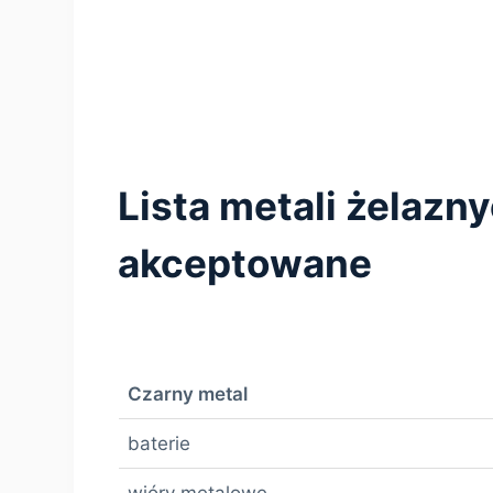
Lista metali żelazn
akceptowane
Czarny metal
baterie
wióry metalowe