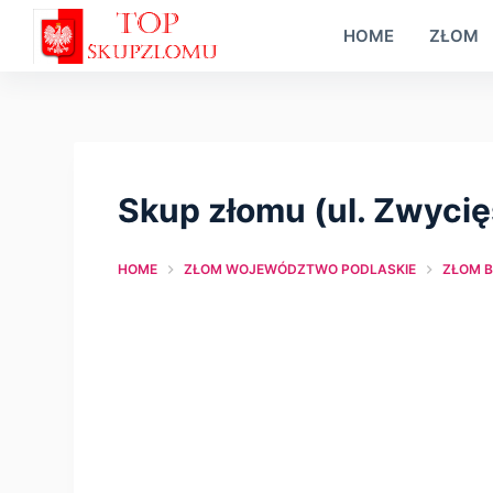
S
HOME
ZŁOM
k
i
p
t
o
Skup złomu (ul. Zwycię
c
o
HOME
ZŁOM WOJEWÓDZTWO PODLASKIE
ZŁOM B
n
t
e
n
t