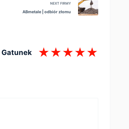
NEXT
FIRMY
ABmetale | оdbiór złomu
Gatunek