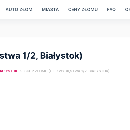
AUTO ZŁOM
MIASTA
CENY ZŁOMU
FAQ
OP
stwa 1/2, Białystok)
IAŁYSTOK
SKUP ZŁOMU (UL. ZWYCIĘSTWA 1/2, BIAŁYSTOK)