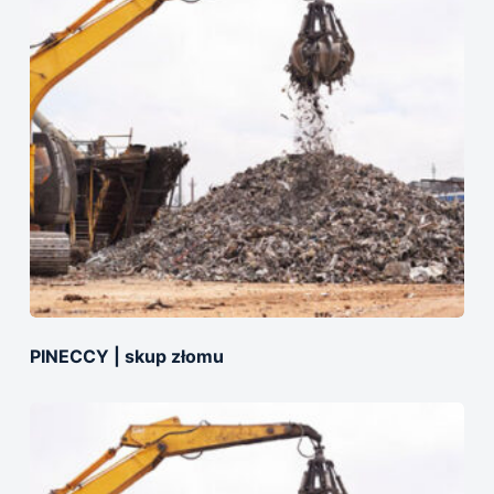
PINECCY | skup złomu