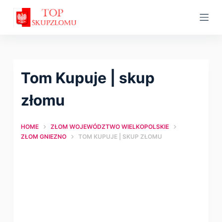
S
k
i
p
t
Tom Kupuje | skup
o
c
złomu
o
n
HOME
ZŁOM WOJEWÓDZTWO WIELKOPOLSKIE
t
ZŁOM GNIEZNO
TOM KUPUJE | SKUP ZŁOMU
e
n
t