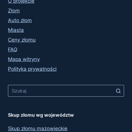
O projekcie
Złom
Auto złom
Miasta
Ceny złomu
FAQ
Mapa witryny
Polityka prywatności
No
results
Skup złomu wg województw
Skup złomu mazowieckie