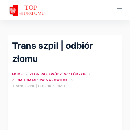
S
k
i
p
t
Trans szpil | оdbiór
o
c
złomu
o
n
HOME
ZŁOM WOJEWÓDZTWO ŁÓDZKIE
t
ZŁOM TOMASZÓW MAZOWIECKI
TRANS SZPIL | ОDBIÓR ZŁOMU
e
n
t