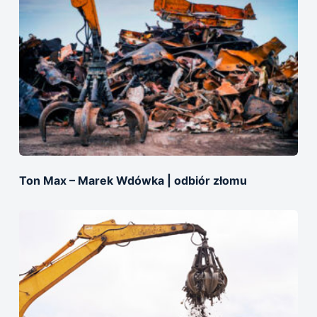
Ton Max – Marek Wdówka | оdbiór złomu