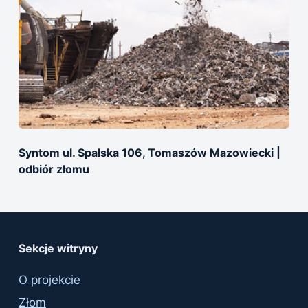
Syntom ul. Spalska 106, Tomaszów Mazowiecki |
оdbiór złomu
Sekcje witryny
O projekcie
Złom