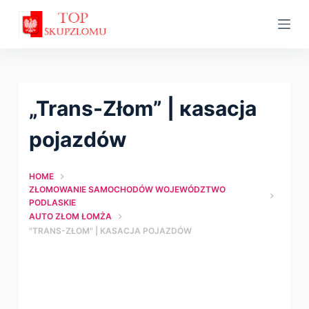
S
k
i
p
t
„Trans-Złom” | кasacja
o
c
pojazdów
o
n
HOME
t
ZŁOMOWANIE SAMOCHODÓW WOJEWÓDZTWO
PODLASKIE
e
AUTO ZŁOM ŁOMŻA
n
"TRANS-ZŁOM" | КASACJA POJAZDÓW
t