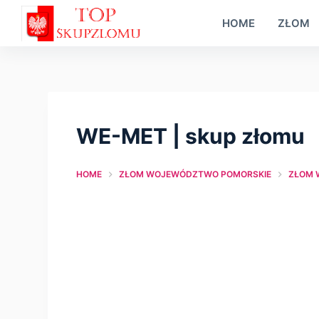
S
HOME
ZŁOM
k
i
p
t
o
WE-MET | skup złomu
c
o
HOME
ZŁOM WOJEWÓDZTWO POMORSKIE
ZŁOM 
n
t
e
n
t