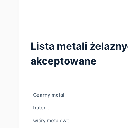
Lista metali żelazn
akceptowane
Czarny metal
baterie
wióry metalowe