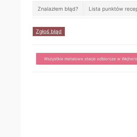
Znalazłem błąd?
Lista punktów rece
Zgłoś błąd
Wszystkie metalowe stacje odbiorcze w Wejher