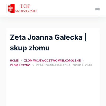
S
k
i
p
t
Zeta Joanna Gałecka |
o
c
skup złomu
o
n
HOME
ZŁOM WOJEWÓDZTWO WIELKOPOLSKIE
t
ZŁOM LESZNO
ZETA JOANNA GAŁECKA | SKUP ZŁOMU
e
n
t