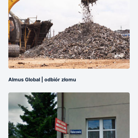
Almus Global | оdbiór złomu