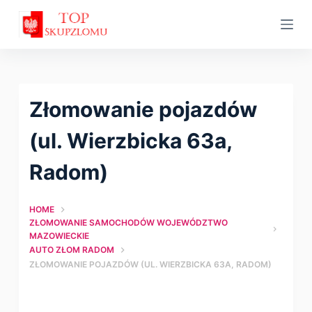
S
k
i
p
t
Złomowanie pojazdów
o
c
(ul. Wierzbicka 63a,
o
Radom)
n
t
HOME
e
ZŁOMOWANIE SAMOCHODÓW WOJEWÓDZTWO
n
MAZOWIECKIE
t
AUTO ZŁOM RADOM
ZŁOMOWANIE POJAZDÓW (UL. WIERZBICKA 63A, RADOM)