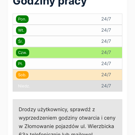
Godziny pracy
24/7
Pon.
24/7
Wt.
24/7
Śr.
24/7
Czw.
24/7
Pt.
24/7
Sob.
24/7
Niedz.
Drodzy użytkownicy, sprawdź z
wyprzedzeniem godziny otwarcia i ceny
w Złomowanie pojazdów ul. Wierzbicka
63a telefonicznie lub mailowo!