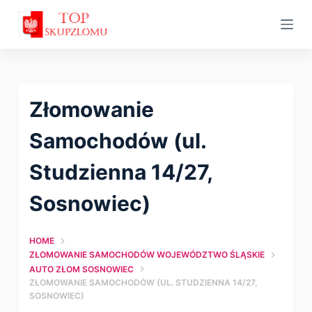
S
k
i
p
t
Złomowanie
o
c
Samochodów (ul.
o
Studzienna 14/27,
n
t
Sosnowiec)
e
n
HOME
t
ZŁOMOWANIE SAMOCHODÓW WOJEWÓDZTWO ŚLĄSKIE
AUTO ZŁOM SOSNOWIEC
ZŁOMOWANIE SAMOCHODÓW (UL. STUDZIENNA 14/27,
SOSNOWIEC)