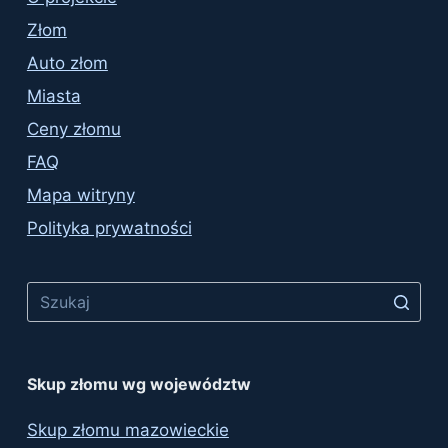
Złom
Auto złom
Miasta
Ceny złomu
FAQ
Mapa witryny
Polityka prywatności
No
results
Skup złomu wg województw
Skup złomu mazowieckie