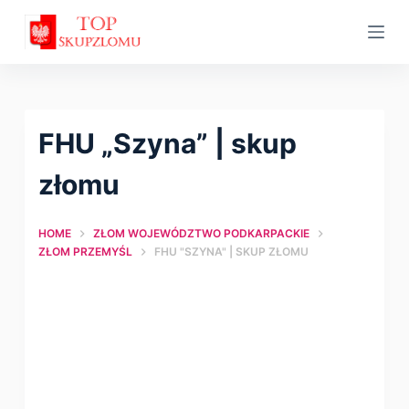
S
k
i
p
t
FHU „Szyna” | skup
o
c
złomu
o
n
HOME
ZŁOM WOJEWÓDZTWO PODKARPACKIE
t
ZŁOM PRZEMYŚL
FHU "SZYNA" | SKUP ZŁOMU
e
n
t