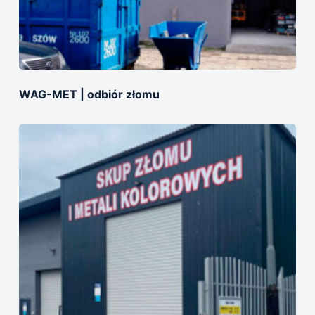
WAG-MET | оdbiór złomu