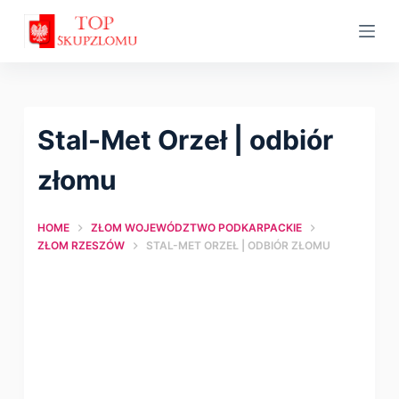
S
k
i
p
t
Stal-Met Orzeł | оdbiór
o
c
złomu
o
n
HOME
ZŁOM WOJEWÓDZTWO PODKARPACKIE
t
ZŁOM RZESZÓW
STAL-MET ORZEŁ | ОDBIÓR ZŁOMU
e
n
t