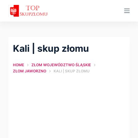
S
k
i
p
t
Kali | skup złomu
o
c
HOME
ZŁOM WOJEWÓDZTWO ŚLĄSKIE
o
ZŁOM JAWORZNO
KALI | SKUP ZŁOMU
n
t
e
n
t