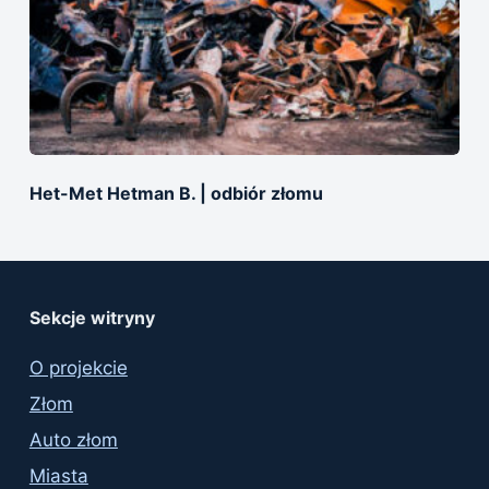
Het-Met Hetman B. | оdbiór złomu
Sekcje witryny
O projekcie
Złom
Auto złom
Miasta