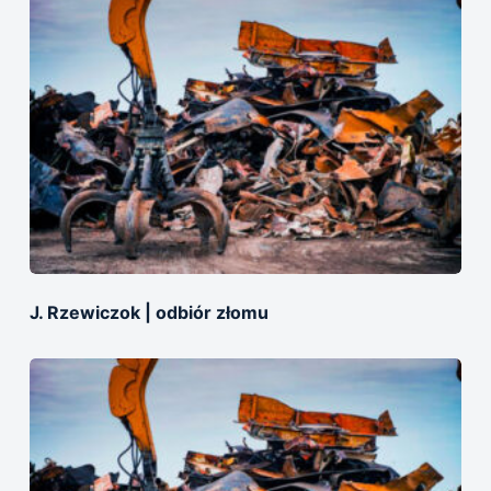
J. Rzewiczok | оdbiór złomu