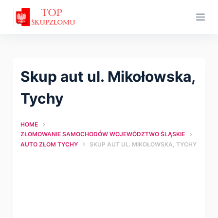
S
k
i
p
t
Skup aut ul. Mikołowska,
o
c
Tychy
o
n
HOME
t
ZŁOMOWANIE SAMOCHODÓW WOJEWÓDZTWO ŚLĄSKIE
AUTO ZŁOM TYCHY
SKUP AUT UL. MIKOŁOWSKA, TYCHY
e
n
t