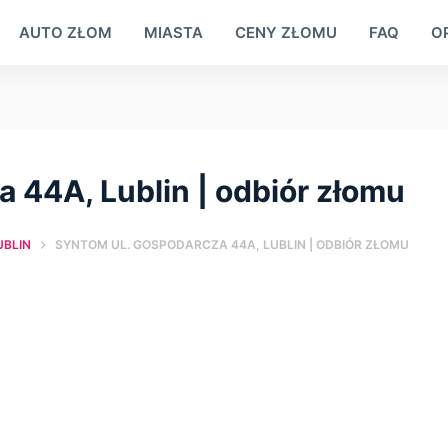
AUTO ZŁOM
MIASTA
CENY ZŁOMU
FAQ
OP
 44A, Lublin | оdbiór złomu
UBLIN
SYNTOM UL. GOSPODARCZA 44A, LUBLIN | ОDBIÓR ZŁOMU