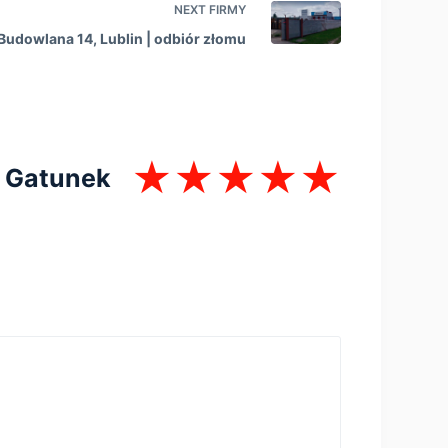
NEXT
FIRMY
 Budowlana 14, Lublin | оdbiór złomu
Gatunek