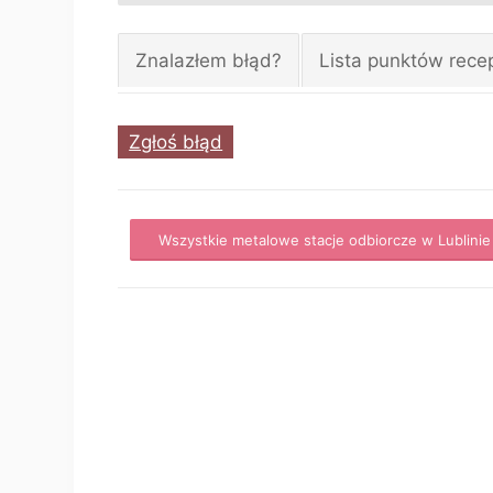
Znalazłem błąd?
Lista punktów rece
Zgłoś błąd
Wszystkie metalowe stacje odbiorcze w Lublinie