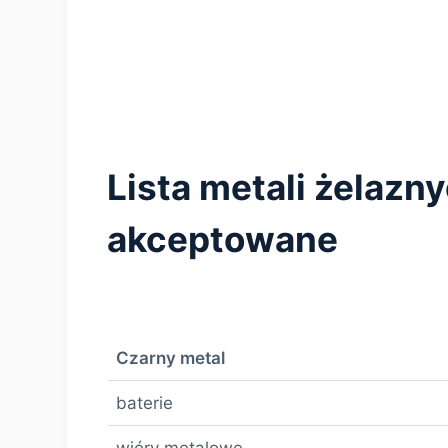
Lista metali żelazn
akceptowane
Czarny metal
baterie
wióry metalowe