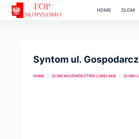
S
HOME
ZŁOM
k
i
p
t
o
Syntom ul. Gospodarcza
c
o
HOME
ZŁOM WOJEWÓDZTWO LUBELSKIE
ZŁOM L
n
t
e
n
t